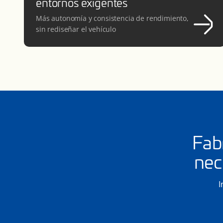
entornos exigentes
Más autonomía y consistencia de rendimiento,
sin rediseñar el vehículo
Fab
nec
I