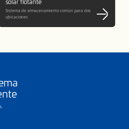
solar flotante
Sistema de almacenamiento común para dos
ubicaciones
tema
ente
n.