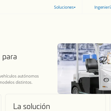
Soluciones
Ingenierí
a para
a vehículos autónomos
 modelos distintos.
La solución