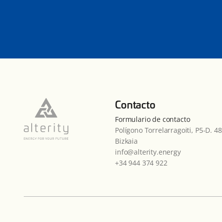
Contacto
Formulario de contacto
Polígono Torrelarragoiti, P5-D. 
Bizkaia
info@alterity.energy
+34 944 374 922